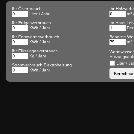
Ihr Ölverbrauch
Ihr Holzverb
Liter / Jahr
m³ /
Ihr Erdgasverbrauch
Im Haus Le
KWh / Jahr
Per
Ihr Fernwärmeverbrauch
Beheizte Wo
KWh / Jahr
m²
Ihr Flüssiggasverbrauch
Warmwasser
Kg / Jahr
Heizungsanl
Liter / Ja
Stromverbrauch Elektroheizung
KWh / Jahr